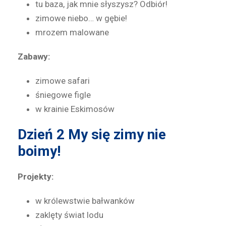
tu baza, jak mnie słyszysz? Odbiór!
zimowe niebo… w gębie!
mrozem malowane
Zabawy:
zimowe safari
śniegowe figle
w krainie Eskimosów
Dzień 2
My się zimy nie
boimy!
Projekty:
w królewstwie bałwanków
zaklęty świat lodu