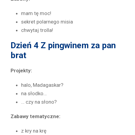
mam tę moc!
sekret polarnego misia
chwytaj trolla!
Dzień 4
Z pingwinem za pan
brat
Projekty:
halo, Madagaskar?
na słodko…
… czy na słono?
Zabawy tematyczne:
z kry na krę