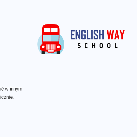
wić w innym
icznie.