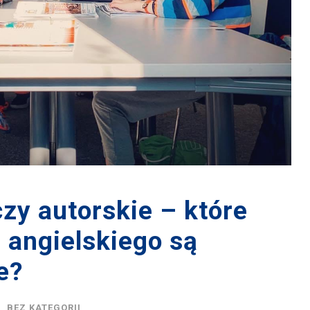
zy autorskie – które
 angielskiego są
e?
BEZ KATEGORII