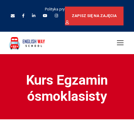
Polityka prywatności
ZAPISZ SIĘ NA ZAJĘCIA
Kurs Egzamin
ósmoklasisty