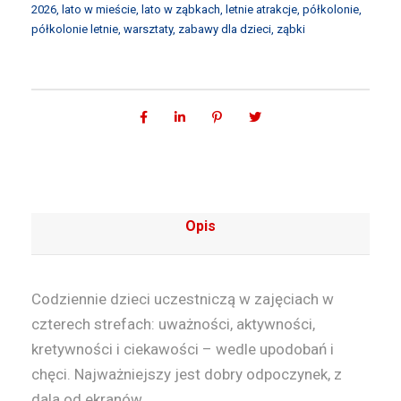
2026
,
lato w mieście
,
lato w ząbkach
,
letnie atrakcje
,
półkolonie
,
u
półkolonie letnie
,
warsztaty
,
zabawy dla dzieci
,
ząbki
d
o
w
n
e
L
a
t
Opis
o
–
w
Codziennie dzieci uczestniczą w zajęciach w
a
czterech strefach: uważności, aktywności,
r
kretywności i ciekawości – wedle upodobań i
s
chęci. Najważniejszy jest dobry odpoczynek, z
z
dala od ekranów.