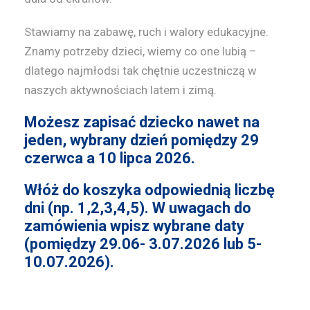
t
Stawiamy na zabawę, ruch i walory edukacyjne.
a
Znamy potrzeby dzieci, wiemy co one lubią –
t
dlatego najmłodsi tak chętnie uczestniczą w
y
naszych aktywnościach latem i zimą.
d
l
Możesz zapisać dziecko nawet na
a
jeden, wybrany dzień pomiędzy 29
d
czerwca a 10 lipca 2026.
z
i
Włóż do koszyka odpowiednią liczbę
dni (np. 1,2,3,4,5). W uwagach do
e
zamówienia wpisz wybrane daty
c
(pomiędzy 29.06- 3.07.2026 lub 5-
i
10.07.2026).
5
-
1