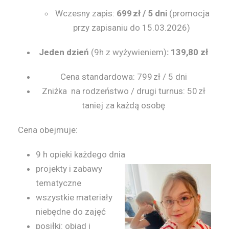
2
Wczesny zapis:
699 zł / 5 dni
(promocja
l
przy zapisaniu do 15.03.2026)
a
Jeden dzień
(9h z wyżywieniem)
:
139,80 zł
t
Cena standardowa: 799 zł / 5 dni
Zniżka na rodzeństwo / drugi turnus: 50 zł
taniej za każdą osobę
Cena obejmuje:
9 h opieki każdego dnia
projekty i zabawy
tematyczne
wszystkie materiały
niebędne do zajęć
posiłki: obiad i