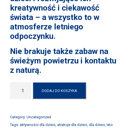
kreatywność i ciekawość
świata – a wszystko to w
atmosferze letniego
odpoczynku.
Nie brakuje także zabaw na
świeżym powietrzu i kontaktu
z naturą.
i
DODAJ DO KOSZYKA
l
o
ś
ć
Category:
Uncategorized
Tags:
aktywności dla dzieci
,
atrakcje dla dzieci
,
dla dzieci
,
lato
C