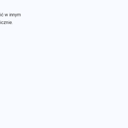
wić w innym
icznie.