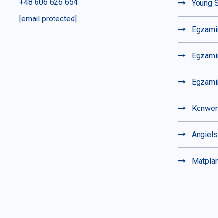
+48 606 626 654
Young S
[email protected]
Egzami
Egzamin
Egzami
Konwer
Angiels
Matpla