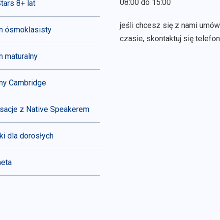
08:00 do 15:00
tars 8+ lat
jeśli chcesz się z nami umó
n ósmoklasisty
czasie, skontaktuj się telefon
 maturalny
ny Cambridge
sacje z Native Speakerem
ki dla dorosłych
neta