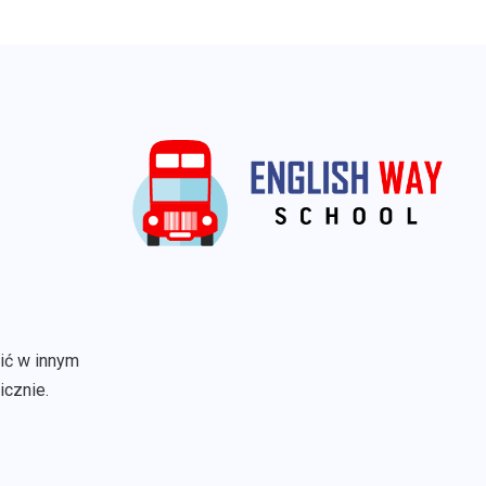
wić w innym
icznie.